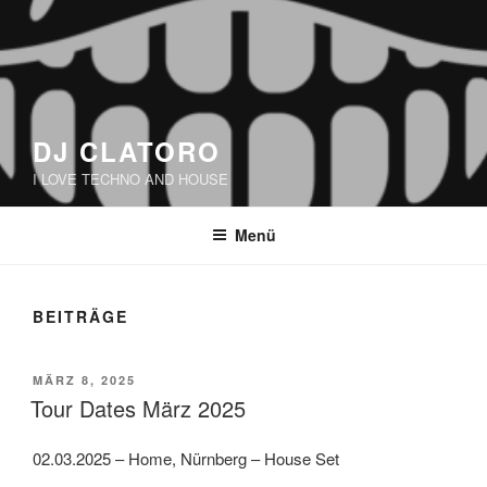
DJ CLATORO
I LOVE TECHNO AND HOUSE
Menü
BEITRÄGE
VERÖFFENTLICHT
MÄRZ 8, 2025
AM
Tour Dates März 2025
02.03.2025 – Home, Nürnberg – House Set